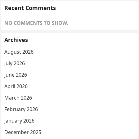
Recent Comments
NO COMMENTS TO SHOW.
Archives
August 2026
July 2026
June 2026
April 2026
March 2026
February 2026
January 2026
December 2025