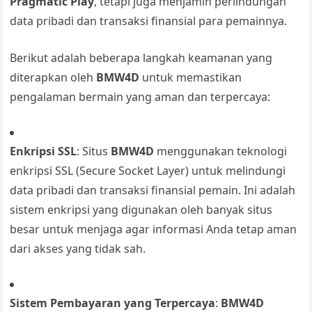
Pragmatic Play
, tetapi juga menjamin perlindungan
data pribadi dan transaksi finansial para pemainnya.
Berikut adalah beberapa langkah keamanan yang
diterapkan oleh
BMW4D
untuk memastikan
pengalaman bermain yang aman dan terpercaya:
Enkripsi SSL
: Situs
BMW4D
menggunakan teknologi
enkripsi SSL (Secure Socket Layer) untuk melindungi
data pribadi dan transaksi finansial pemain. Ini adalah
sistem enkripsi yang digunakan oleh banyak situs
besar untuk menjaga agar informasi Anda tetap aman
dari akses yang tidak sah.
Sistem Pembayaran yang Terpercaya
:
BMW4D