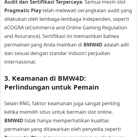
Audit dan Sertifikasi Terpercaya
: Semua mesin slot
Pragmatic Play
telah melewati serangkaian audit yang
dilakukan oleh lembaga-lembaga independen, seperti
eCOGRA (eCommerce and Online Gaming Regulation
and Assurance). Sertifikasi ini memastikan bahwa
permainan yang Anda mainkan di
BMW4D
adalah adil
dan sesuai dengan standar industri perjudian
internasional.
3.
Keamanan di BMW4D:
Perlindungan untuk Pemain
Selain RNG, faktor keamanan juga sangat penting
ketika memilih situs untuk bermain slot online.
BMW4D
tidak hanya memperhatikan kualitas
permainan yang ditawarkan oleh penyedia seperti