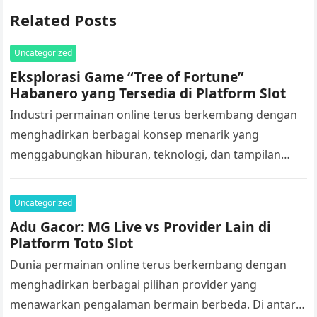
Related Posts
Uncategorized
Eksplorasi Game “Tree of Fortune”
Habanero yang Tersedia di Platform Slot
Industri permainan online terus berkembang dengan
menghadirkan berbagai konsep menarik yang
menggabungkan hiburan, teknologi, dan tampilan
visual kreatif. Salah satu jenis permainan yang banyak
menarik perhatian adalah…
Uncategorized
Adu Gacor: MG Live vs Provider Lain di
Platform Toto Slot
Dunia permainan online terus berkembang dengan
menghadirkan berbagai pilihan provider yang
menawarkan pengalaman bermain berbeda. Di antara