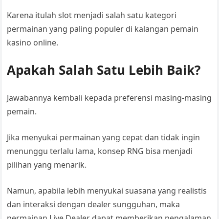
Karena itulah slot menjadi salah satu kategori
permainan yang paling populer di kalangan pemain
kasino online.
Apakah Salah Satu Lebih Baik?
Jawabannya kembali kepada preferensi masing-masing
pemain.
Jika menyukai permainan yang cepat dan tidak ingin
menunggu terlalu lama, konsep RNG bisa menjadi
pilihan yang menarik.
Namun, apabila lebih menyukai suasana yang realistis
dan interaksi dengan dealer sungguhan, maka
permainan Live Dealer dapat memberikan pengalaman