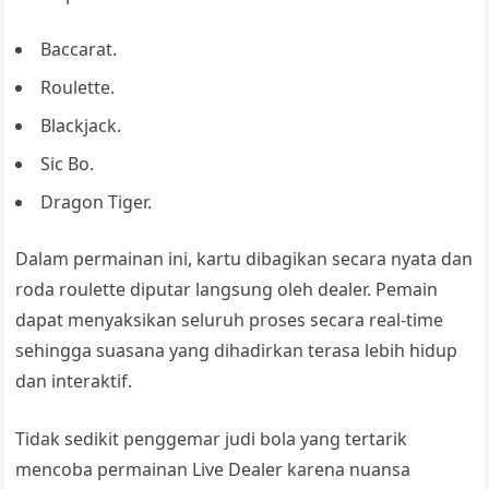
Baccarat.
Roulette.
Blackjack.
Sic Bo.
Dragon Tiger.
Dalam permainan ini, kartu dibagikan secara nyata dan
roda roulette diputar langsung oleh dealer. Pemain
dapat menyaksikan seluruh proses secara real-time
sehingga suasana yang dihadirkan terasa lebih hidup
dan interaktif.
Tidak sedikit penggemar judi bola yang tertarik
mencoba permainan Live Dealer karena nuansa