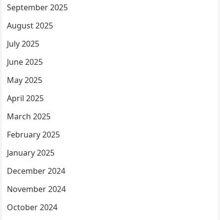
September 2025
August 2025
July 2025
June 2025
May 2025
April 2025
March 2025
February 2025
January 2025
December 2024
November 2024
October 2024