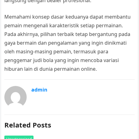
langsung dengan dealer profesional.
Memahami konsep dasar keduanya dapat membantu
pemain mengenali karakteristik setiap permainan.
Pada akhirnya, pilihan terbaik tetap bergantung pada
gaya bermain dan pengalaman yang ingin dinikmati
oleh masing-masing pemain, termasuk para
penggemar judi bola yang ingin mencoba variasi
hiburan lain di dunia permainan online.
admin
Related Posts