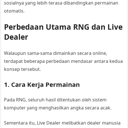
sosialnya yang lebih terasa dibandingkan permainan
otomatis.
Perbedaan Utama RNG dan Live
Dealer
Walaupun sama-sama dimainkan secara online,
terdapat beberapa perbedaan mendasar antara kedua
konsep tersebut.
1. Cara Kerja Permainan
Pada RNG, seluruh hasil ditentukan oleh sistem
komputer yang menghasilkan angka secara acak.
Sementara itu, Live Dealer melibatkan dealer manusia