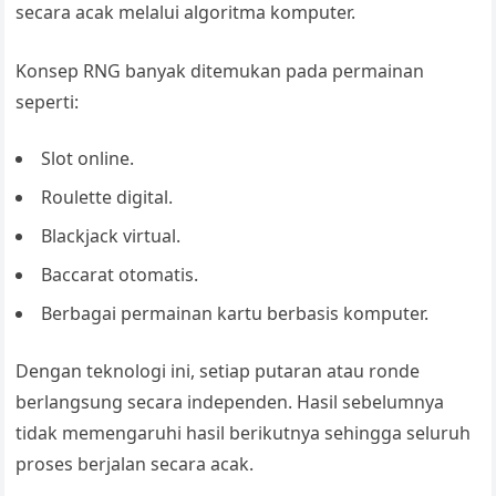
secara acak melalui algoritma komputer.
Konsep RNG banyak ditemukan pada permainan
seperti:
Slot online.
Roulette digital.
Blackjack virtual.
Baccarat otomatis.
Berbagai permainan kartu berbasis komputer.
Dengan teknologi ini, setiap putaran atau ronde
berlangsung secara independen. Hasil sebelumnya
tidak memengaruhi hasil berikutnya sehingga seluruh
proses berjalan secara acak.