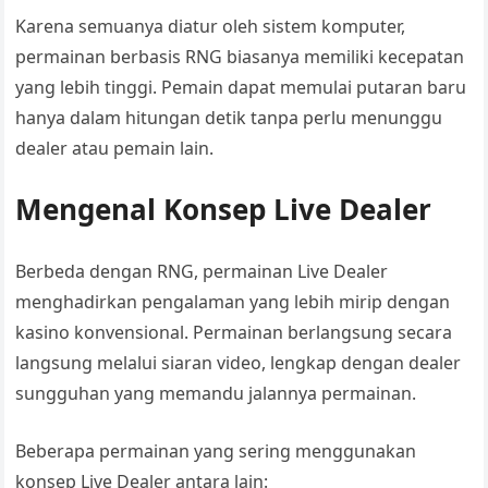
Karena semuanya diatur oleh sistem komputer,
permainan berbasis RNG biasanya memiliki kecepatan
yang lebih tinggi. Pemain dapat memulai putaran baru
hanya dalam hitungan detik tanpa perlu menunggu
dealer atau pemain lain.
Mengenal Konsep Live Dealer
Berbeda dengan RNG, permainan Live Dealer
menghadirkan pengalaman yang lebih mirip dengan
kasino konvensional. Permainan berlangsung secara
langsung melalui siaran video, lengkap dengan dealer
sungguhan yang memandu jalannya permainan.
Beberapa permainan yang sering menggunakan
konsep Live Dealer antara lain: