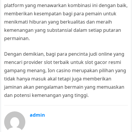
platform yang menawarkan kombinasi ini dengan baik,
memberikan kesempatan bagi para pemain untuk
menikmati hiburan yang berkualitas dan meraih
kemenangan yang substansial dalam setiap putaran
permainan.
Dengan demikian, bagi para pencinta judi online yang
mencari provider slot terbaik untuk slot gacor resmi
gampang menang, Ion casino merupakan pilihan yang
tidak hanya masuk akal tetapi juga memberikan
jaminan akan pengalaman bermain yang memuaskan
dan potensi kemenangan yang tinggi.
admin