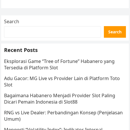
kategori yang kini banyak diminati adalah slot
dengan…
Search
Search
Recent Posts
Eksplorasi Game “Tree of Fortune” Habanero yang
Tersedia di Platform Slot
Adu Gacor: MG Live vs Provider Lain di Platform Toto
Slot
Bagaimana Habanero Menjadi Provider Slot Paling
Dicari Pemain Indonesia di Slot88
RNG vs Live Dealer: Perbandingan Konsep (Penjelasan
Umum)
Mengerti “Volatility Index”: Indikator Internal