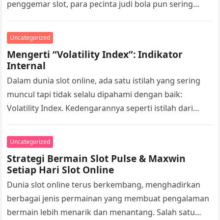
penggemar slot, para pecinta judi bola pun sering
menjadikan permainan kasino online sebagai hiburan
tambahan…
Uncategorized
Mengerti “Volatility Index”: Indikator
Internal
Dalam dunia slot online, ada satu istilah yang sering
muncul tapi tidak selalu dipahami dengan baik:
Volatility Index. Kedengarannya seperti istilah dari
dunia keuangan atau statistik, tapi…
Uncategorized
Strategi Bermain Slot Pulse & Maxwin
Setiap Hari Slot Online
Dunia slot online terus berkembang, menghadirkan
berbagai jenis permainan yang membuat pengalaman
bermain lebih menarik dan menantang. Salah satu