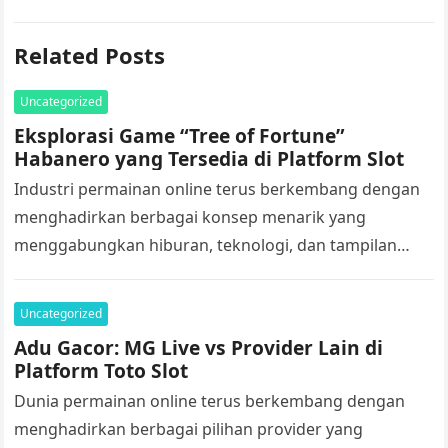
Related Posts
Uncategorized
Eksplorasi Game “Tree of Fortune”
Habanero yang Tersedia di Platform Slot
Industri permainan online terus berkembang dengan
menghadirkan berbagai konsep menarik yang
menggabungkan hiburan, teknologi, dan tampilan
visual kreatif. Salah satu jenis permainan yang banyak
menarik perhatian adalah…
Uncategorized
Adu Gacor: MG Live vs Provider Lain di
Platform Toto Slot
Dunia permainan online terus berkembang dengan
menghadirkan berbagai pilihan provider yang