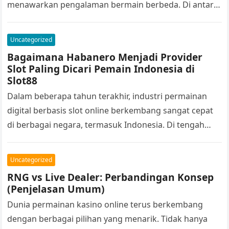
menawarkan pengalaman bermain berbeda. Di antara
banyak nama yang sering diperbincangkan oleh para
pemain, MG Live…
Uncategorized
Bagaimana Habanero Menjadi Provider
Slot Paling Dicari Pemain Indonesia di
Slot88
Dalam beberapa tahun terakhir, industri permainan
digital berbasis slot online berkembang sangat cepat
di berbagai negara, termasuk Indonesia. Di tengah
banyaknya penyedia permainan, nama Habanero
sering muncul…
Uncategorized
RNG vs Live Dealer: Perbandingan Konsep
(Penjelasan Umum)
Dunia permainan kasino online terus berkembang
dengan berbagai pilihan yang menarik. Tidak hanya