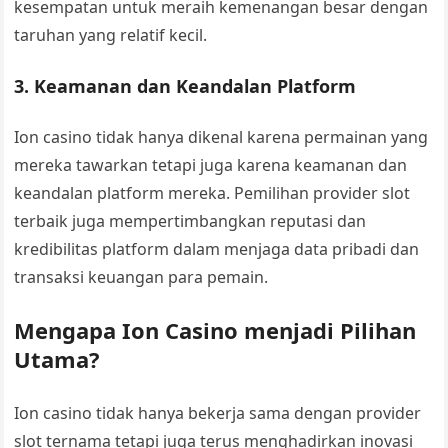
kesempatan untuk meraih kemenangan besar dengan
taruhan yang relatif kecil.
3. Keamanan dan Keandalan Platform
Ion casino tidak hanya dikenal karena permainan yang
mereka tawarkan tetapi juga karena keamanan dan
keandalan platform mereka. Pemilihan provider slot
terbaik juga mempertimbangkan reputasi dan
kredibilitas platform dalam menjaga data pribadi dan
transaksi keuangan para pemain.
Mengapa Ion Casino menjadi Pilihan
Utama?
Ion casino tidak hanya bekerja sama dengan provider
slot ternama tetapi juga terus menghadirkan inovasi