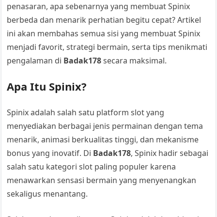
penasaran, apa sebenarnya yang membuat Spinix
berbeda dan menarik perhatian begitu cepat? Artikel
ini akan membahas semua sisi yang membuat Spinix
menjadi favorit, strategi bermain, serta tips menikmati
pengalaman di
Badak178
secara maksimal.
Apa Itu Spinix?
Spinix adalah salah satu platform slot yang
menyediakan berbagai jenis permainan dengan tema
menarik, animasi berkualitas tinggi, dan mekanisme
bonus yang inovatif. Di
Badak178
, Spinix hadir sebagai
salah satu kategori slot paling populer karena
menawarkan sensasi bermain yang menyenangkan
sekaligus menantang.