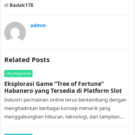
di
Badak178
.
admin
Related Posts
Uncategorized
Eksplorasi Game “Tree of Fortune”
Habanero yang Tersedia di Platform Slot
Industri permainan online terus berkembang dengan
menghadirkan berbagai konsep menarik yang
menggabungkan hiburan, teknologi, dan tampilan
visual kreatif. Salah satu jenis permainan yang banyak
menarik perhatian adalah…