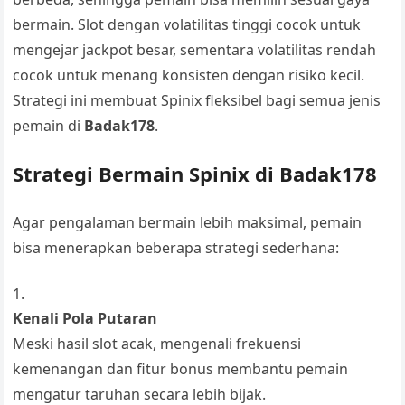
bermain. Slot dengan volatilitas tinggi cocok untuk
mengejar jackpot besar, sementara volatilitas rendah
cocok untuk menang konsisten dengan risiko kecil.
Strategi ini membuat Spinix fleksibel bagi semua jenis
pemain di
Badak178
.
Strategi Bermain Spinix di Badak178
Agar pengalaman bermain lebih maksimal, pemain
bisa menerapkan beberapa strategi sederhana:
Kenali Pola Putaran
Meski hasil slot acak, mengenali frekuensi
kemenangan dan fitur bonus membantu pemain
mengatur taruhan secara lebih bijak.