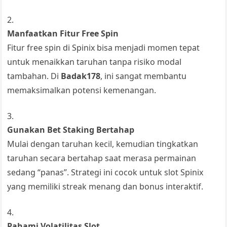
Manfaatkan Fitur Free Spin
Fitur free spin di Spinix bisa menjadi momen tepat
untuk menaikkan taruhan tanpa risiko modal
tambahan. Di
Badak178
, ini sangat membantu
memaksimalkan potensi kemenangan.
Gunakan Bet Staking Bertahap
Mulai dengan taruhan kecil, kemudian tingkatkan
taruhan secara bertahap saat merasa permainan
sedang “panas”. Strategi ini cocok untuk slot Spinix
yang memiliki streak menang dan bonus interaktif.
Pahami Volatilitas Slot