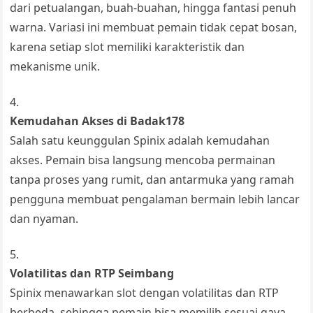
dari petualangan, buah-buahan, hingga fantasi penuh
warna. Variasi ini membuat pemain tidak cepat bosan,
karena setiap slot memiliki karakteristik dan
mekanisme unik.
Kemudahan Akses di Badak178
Salah satu keunggulan Spinix adalah kemudahan
akses. Pemain bisa langsung mencoba permainan
tanpa proses yang rumit, dan antarmuka yang ramah
pengguna membuat pengalaman bermain lebih lancar
dan nyaman.
Volatilitas dan RTP Seimbang
Spinix menawarkan slot dengan volatilitas dan RTP
berbeda, sehingga pemain bisa memilih sesuai gaya