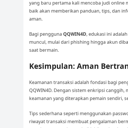
yang baru pertama kali mencoba judi online m
baik akan memberikan panduan, tips, dan info
aman.
Bagi pengguna
QQWIN4D
, edukasi ini ada
muncul, mulai dari phishing hingga akun diba
saat bermain.
Kesimpulan: Aman Bertran
Keamanan transaksi adalah fondasi bagi p
QQWIN4D. Dengan sistem enkripsi canggih, 
keamanan yang diterapkan pemain sendiri, se
Tips sederhana seperti menggunakan passw
riwayat transaksi membuat pengalaman bermai