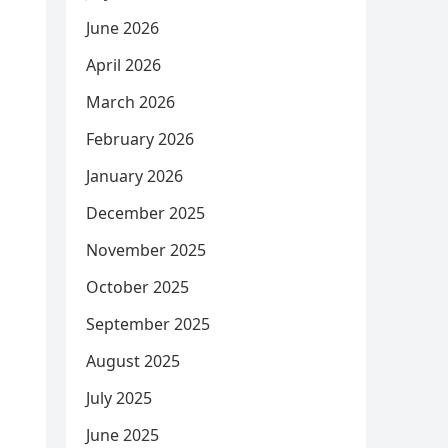
June 2026
April 2026
March 2026
February 2026
January 2026
December 2025
November 2025
October 2025
September 2025
August 2025
July 2025
June 2025