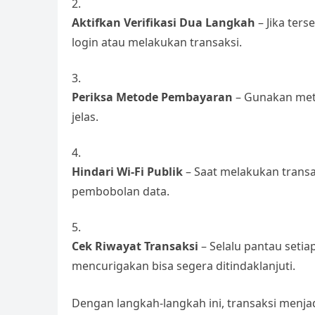
Aktifkan Verifikasi Dua Langkah
– Jika ter
login atau melakukan transaksi.
Periksa Metode Pembayaran
– Gunakan meto
jelas.
Hindari Wi-Fi Publik
– Saat melakukan transa
pembobolan data.
Cek Riwayat Transaksi
– Selalu pantau setia
mencurigakan bisa segera ditindaklanjuti.
Dengan langkah-langkah ini, transaksi menj