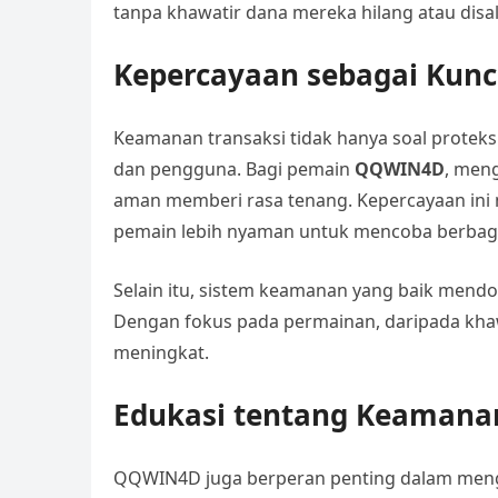
tanpa khawatir dana mereka hilang atau dis
Kepercayaan sebagai Kun
Keamanan transaksi tidak hanya soal proteks
dan pengguna. Bagi pemain
QQWIN4D
, men
aman memberi rasa tenang. Kepercayaan in
pemain lebih nyaman untuk mencoba berbag
Selain itu, sistem keamanan yang baik mendo
Dengan fokus pada permainan, daripada kha
meningkat.
Edukasi tentang Keamana
QQWIN4D juga berperan penting dalam meng