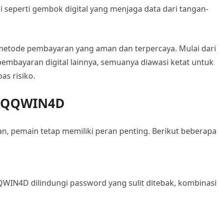
si seperti gembok digital yang menjaga data dari tangan-
metode pembayaran yang aman dan terpercaya. Mulai dari
 pembayaran digital lainnya, semuanya diawasi ketat untuk
as risiko.
di QQWIN4D
, pemain tetap memiliki peran penting. Berikut beberapa
WIN4D dilindungi password yang sulit ditebak, kombinasi