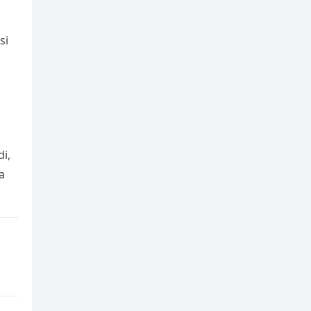
si
i,
a