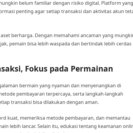
ungkin belum familiar dengan risiko digital. Platform yan
rmasi penting agar setiap transaksi dan aktivitas akun tet
lah aset berharga. Dengan memahami ancaman yang mungki
jak, pemain bisa lebih waspada dan bertindak lebih cerdas
saksi, Fokus pada Permainan
engalaman bermain yang nyaman dan menyenangkan di
metode pembayaran terpercaya, serta langkah-langkah
tiap transaksi bisa dilakukan dengan aman.
ord kuat, memeriksa metode pembayaran, dan memantau
n lebih lancar. Selain itu, edukasi tentang keamanan onli