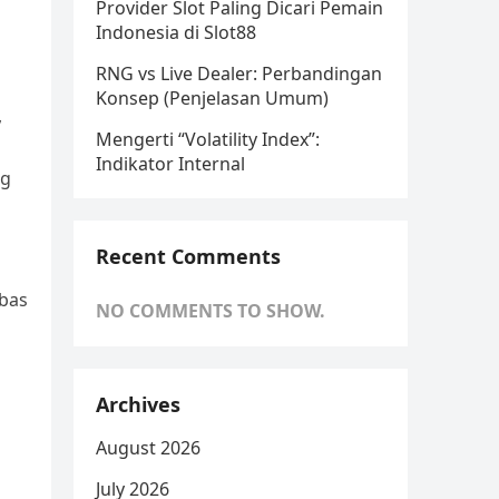
Provider Slot Paling Dicari Pemain
Indonesia di Slot88
RNG vs Live Dealer: Perbandingan
Konsep (Penjelasan Umum)
,
Mengerti “Volatility Index”:
Indikator Internal
ng
Recent Comments
bas
NO COMMENTS TO SHOW.
Archives
August 2026
July 2026