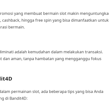
romosi yang membuat bermain slot makin menguntungka
 cashback, hingga free spin yang bisa dimanfaatkan untuk
asi bermain.
diminati adalah kemudahan dalam melakukan transaksi.
pat dan aman, tanpa hambatan yang mengganggu fokus
dit4D
alam permainan slot, ada beberapa tips yang bisa Anda
g di Bandit4D: