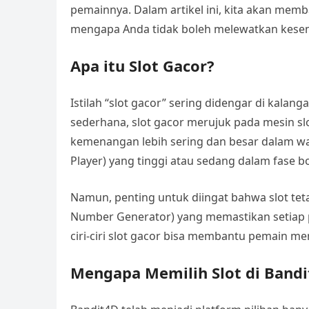
pemainnya. Dalam artikel ini, kita akan mem
mengapa Anda tidak boleh melewatkan kesem
Apa itu Slot Gacor?
Istilah “slot gacor” sering didengar di kalan
sederhana, slot gacor merujuk pada mesin s
kemenangan lebih sering dan besar dalam wakt
Player) yang tinggi atau sedang dalam fas
Namun, penting untuk diingat bahwa slot t
Number Generator) yang memastikan setiap p
ciri-ciri slot gacor bisa membantu pemain 
Mengapa Memilih Slot di Band