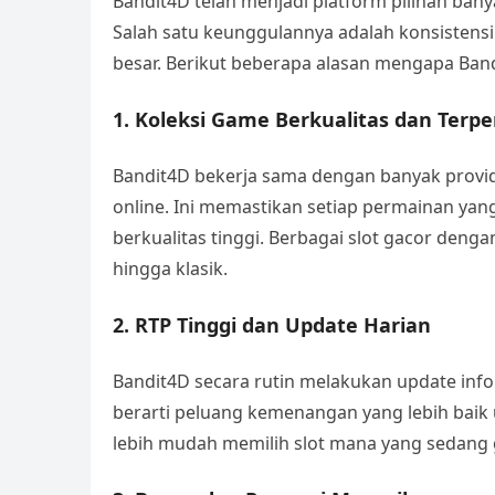
Bandit4D telah menjadi platform pilihan bany
Salah satu keunggulannya adalah konsisten
besar. Berikut beberapa alasan mengapa Band
1. Koleksi Game Berkualitas dan Terp
Bandit4D bekerja sama dengan banyak provid
online. Ini memastikan setiap permainan yan
berkualitas tinggi. Berbagai slot gacor denga
hingga klasik.
2. RTP Tinggi dan Update Harian
Bandit4D secara rutin melakukan update info
berarti peluang kemenangan yang lebih baik
lebih mudah memilih slot mana yang sedang g