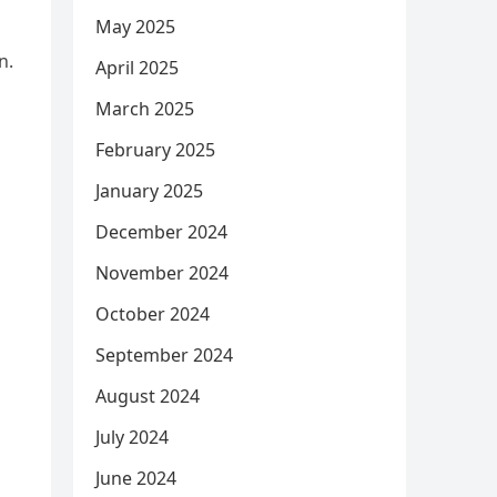
May 2025
n.
April 2025
March 2025
February 2025
January 2025
December 2024
November 2024
October 2024
September 2024
August 2024
July 2024
June 2024