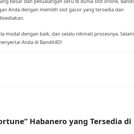
ng besar dan petualangan seru di dunia slot online, Band
gan Anda dengan memilih slot gacor yang tersedia dan
disediakan.
la modal dengan baik, dan selalu nikmati prosesnya. Selam
enyertai Anda di Bandit4D!
ortune” Habanero yang Tersedia di