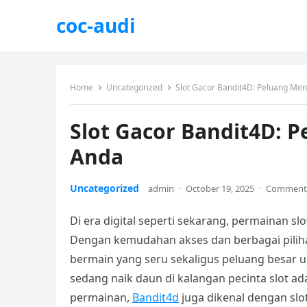
coc-audi
Home
Uncategorized
Slot Gacor Bandit4D: Peluang Me
Slot Gacor Bandit4D: 
Anda
Uncategorized
admin
·
October 19, 2025
·
Comments
Di era digital seperti sekarang, permainan sl
Dengan kemudahan akses dan berbagai piliha
bermain yang seru sekaligus peluang besar
sedang naik daun di kalangan pecinta slot a
permainan,
Bandit4d
juga dikenal dengan sl