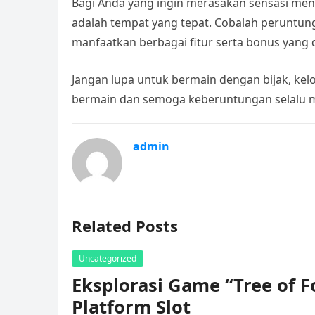
Bagi Anda yang ingin merasakan sensasi mena
adalah tempat yang tepat. Cobalah peruntun
manfaatkan berbagai fitur serta bonus yang 
Jangan lupa untuk bermain dengan bijak, kelo
bermain dan semoga keberuntungan selalu m
admin
Related Posts
Uncategorized
Eksplorasi Game “Tree of F
Platform Slot