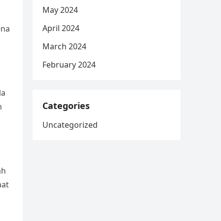
May 2024
April 2024
ena
March 2024
February 2024
la
Categories
h
Uncategorized
ah
aat