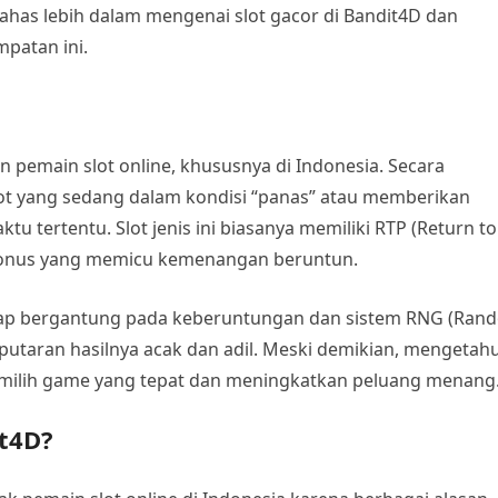
bahas lebih dalam mengenai slot gacor di Bandit4D dan
patan ini.
gan pemain slot online, khususnya di Indonesia. Secara
lot yang sedang dalam kondisi “panas” atau memberikan
u tertentu. Slot jenis ini biasanya memiliki RTP (Return to
e bonus yang memicu kemenangan beruntun.
etap bergantung pada keberuntungan dan sistem RNG (Ran
utaran hasilnya acak dan adil. Meski demikian, mengetahu
memilih game yang tepat dan meningkatkan peluang menang
it4D?