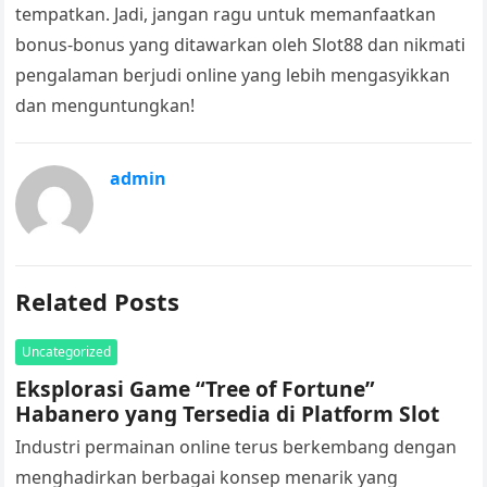
tempatkan. Jadi, jangan ragu untuk memanfaatkan
bonus-bonus yang ditawarkan oleh Slot88 dan nikmati
pengalaman berjudi online yang lebih mengasyikkan
dan menguntungkan!
admin
Related Posts
Uncategorized
Eksplorasi Game “Tree of Fortune”
Habanero yang Tersedia di Platform Slot
Industri permainan online terus berkembang dengan
menghadirkan berbagai konsep menarik yang