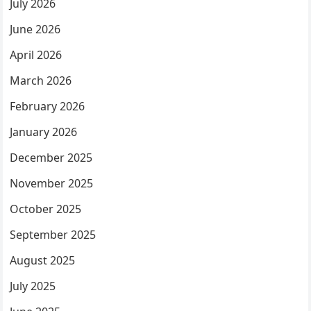
July 2026
June 2026
April 2026
March 2026
February 2026
January 2026
December 2025
November 2025
October 2025
September 2025
August 2025
July 2025