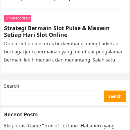
dunia keuangan atau statistik, tapi…
Uncategorized
Strategi Bermain Slot Pulse & Maxwin
Setiap Hari Slot Online
Dunia slot online terus berkembang, menghadirkan
berbagai jenis permainan yang membuat pengalaman
bermain lebih menarik dan menantang. Salah satu
kategori yang kini banyak diminati adalah slot
dengan…
Search
Search
Recent Posts
Eksplorasi Game “Tree of Fortune” Habanero yang