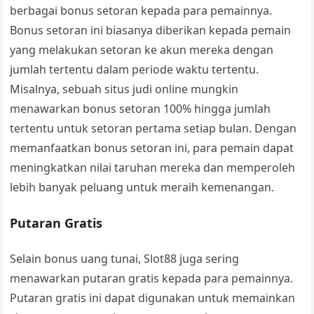
berbagai bonus setoran kepada para pemainnya.
Bonus setoran ini biasanya diberikan kepada pemain
yang melakukan setoran ke akun mereka dengan
jumlah tertentu dalam periode waktu tertentu.
Misalnya, sebuah situs judi online mungkin
menawarkan bonus setoran 100% hingga jumlah
tertentu untuk setoran pertama setiap bulan. Dengan
memanfaatkan bonus setoran ini, para pemain dapat
meningkatkan nilai taruhan mereka dan memperoleh
lebih banyak peluang untuk meraih kemenangan.
Putaran Gratis
Selain bonus uang tunai, Slot88 juga sering
menawarkan putaran gratis kepada para pemainnya.
Putaran gratis ini dapat digunakan untuk memainkan