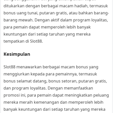
ditukarkan dengan berbagai macam hadiah, termasuk
bonus uang tunai, putaran gratis, atau bahkan barang-
barang mewah. Dengan aktif dalam program loyalitas,
para pemain dapat memperoleh lebih banyak
keuntungan dari setiap taruhan yang mereka
tempatkan di Slot88.
Kesimpulan
Slot88 menawarkan berbagai macam bonus yang
menggiurkan kepada para pemainnya, termasuk
bonus selamat datang, bonus setoran, putaran gratis,
dan program loyalitas. Dengan memanfaatkan
promosi ini, para pemain dapat meningkatkan peluang
mereka meraih kemenangan dan memperoleh lebih
banyak keuntungan dari setiap taruhan yang mereka