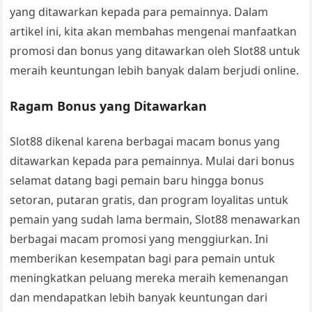
yang ditawarkan kepada para pemainnya. Dalam
artikel ini, kita akan membahas mengenai manfaatkan
promosi dan bonus yang ditawarkan oleh Slot88 untuk
meraih keuntungan lebih banyak dalam berjudi online.
Ragam Bonus yang Ditawarkan
Slot88 dikenal karena berbagai macam bonus yang
ditawarkan kepada para pemainnya. Mulai dari bonus
selamat datang bagi pemain baru hingga bonus
setoran, putaran gratis, dan program loyalitas untuk
pemain yang sudah lama bermain, Slot88 menawarkan
berbagai macam promosi yang menggiurkan. Ini
memberikan kesempatan bagi para pemain untuk
meningkatkan peluang mereka meraih kemenangan
dan mendapatkan lebih banyak keuntungan dari