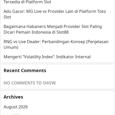
Tersedia di Platform Slot
Adu Gacor: MG Live vs Provider Lain di Platform Toto
Slot
Bagaimana Habanero Menjadi Provider Slot Paling
Dicari Pemain Indonesia di Slot88
RNG vs Live Dealer: Perbandingan Konsep (Penjelasan
Umum)
Mengerti “Volatility Index”: Indikator Internal
Recent Comments
NO COMMENTS TO SHOW.
Archives
August 2026