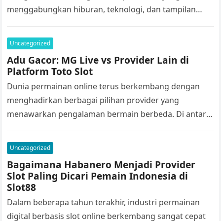
menggabungkan hiburan, teknologi, dan tampilan
visual kreatif. Salah satu jenis permainan yang banyak
menarik perhatian adalah…
Uncategorized
Adu Gacor: MG Live vs Provider Lain di
Platform Toto Slot
Dunia permainan online terus berkembang dengan
menghadirkan berbagai pilihan provider yang
menawarkan pengalaman bermain berbeda. Di antara
banyak nama yang sering diperbincangkan oleh para
pemain, MG Live…
Uncategorized
Bagaimana Habanero Menjadi Provider
Slot Paling Dicari Pemain Indonesia di
Slot88
Dalam beberapa tahun terakhir, industri permainan
digital berbasis slot online berkembang sangat cepat