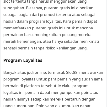
slot tertentu tanpa harus menggunakan uang
sungguhan. Biasanya, putaran gratis ini diberikan
sebagai bagian dari promosi tertentu atau sebagai
hadiah dalam program loyalitas. Para pemain dapat
memanfaatkan putaran gratis ini untuk mencoba
permainan baru, meningkatkan peluang mereka
meraih kemenangan, atau hanya sekadar menikmati
sensasi bermain tanpa risiko kehilangan uang.
Program Loyalitas
Banyak situs judi online, termasuk Slot88, menawarkan
program loyalitas untuk para pemain yang sudah lama
bermain di platform tersebut. Melalui program
loyalitas ini, pemain dapat mengumpulkan poin atau
hadiah lainnya setiap kali mereka bertaruh dengan
uang sungguhan. Poin yang dikumpulkan dapat