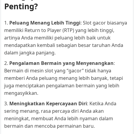
Penting?
Peluang Menang Lebih Tinggi
: Slot gacor biasanya
memiliki Return to Player (RTP) yang lebih tinggi,
artinya Anda memiliki peluang lebih baik untuk
mendapatkan kembali sebagian besar taruhan Anda
dalam jangka panjang.
Pengalaman Bermain yang Menyenangkan
:
Bermain di mesin slot yang “gacor” tidak hanya
memberi Anda peluang menang lebih banyak, tetapi
juga menciptakan pengalaman bermain yang lebih
mengasyikkan.
Meningkatkan Kepercayaan Diri
: Ketika Anda
sering menang, rasa percaya diri Anda akan
meningkat, membuat Anda lebih nyaman dalam
bermain dan mencoba permainan baru.