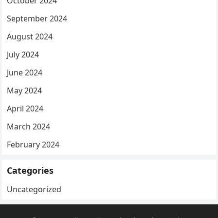
October 2024
September 2024
August 2024
July 2024
June 2024
May 2024
April 2024
March 2024
February 2024
Categories
Uncategorized