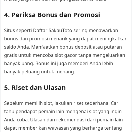
4. Periksa Bonus dan Promosi
Situs seperti Daftar SakauToto sering menawarkan
bonus dan promosi menarik yang dapat meningkatkan
saldo Anda. Manfaatkan bonus deposit atau putaran
gratis untuk mencoba slot gacor tanpa mengeluarkan
banyak uang. Bonus ini juga memberi Anda lebih
banyak peluang untuk menang.
5. Riset dan Ulasan
Sebelum memilih slot, lakukan riset sederhana. Cari
tahu pendapat pemain lain mengenai slot yang ingin
Anda coba. Ulasan dan rekomendasi dari pemain lain
dapat memberikan wawasan yang berharga tentang