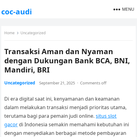
MENU
coc-audi
Home
Uncategorized
Transaksi Aman dan Nyaman
dengan Dukungan Bank BCA, BNI,
Mandiri, BRI
Uncategorized
September 21, 2025
·
Comments off
Di era digital saat ini, kenyamanan dan keamanan
dalam melakukan transaksi menjadi prioritas utama,
terutama bagi para pemain judi online.
situs slot
gacor
di Indonesia semakin memahami kebutuhan ini
dengan menyediakan berbagai metode pembayaran