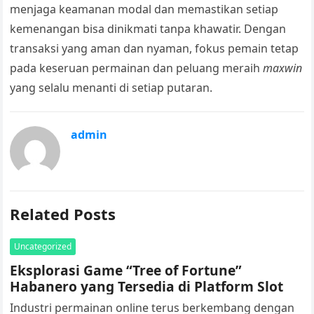
menjaga keamanan modal dan memastikan setiap
kemenangan bisa dinikmati tanpa khawatir. Dengan
transaksi yang aman dan nyaman, fokus pemain tetap
pada keseruan permainan dan peluang meraih
maxwin
yang selalu menanti di setiap putaran.
admin
Related Posts
Uncategorized
Eksplorasi Game “Tree of Fortune”
Habanero yang Tersedia di Platform Slot
Industri permainan online terus berkembang dengan