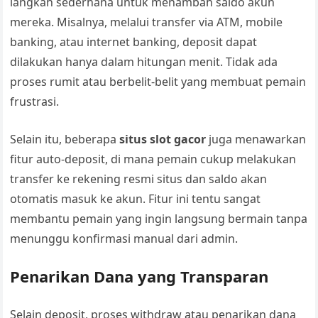
langkah sederhana untuk menambah saldo akun
mereka. Misalnya, melalui transfer via ATM, mobile
banking, atau internet banking, deposit dapat
dilakukan hanya dalam hitungan menit. Tidak ada
proses rumit atau berbelit-belit yang membuat pemain
frustrasi.
Selain itu, beberapa
situs slot gacor
juga menawarkan
fitur auto-deposit, di mana pemain cukup melakukan
transfer ke rekening resmi situs dan saldo akan
otomatis masuk ke akun. Fitur ini tentu sangat
membantu pemain yang ingin langsung bermain tanpa
menunggu konfirmasi manual dari admin.
Penarikan Dana yang Transparan
Selain deposit, proses withdraw atau penarikan dana