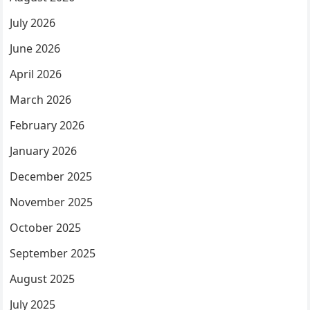
July 2026
June 2026
April 2026
March 2026
February 2026
January 2026
December 2025
November 2025
October 2025
September 2025
August 2025
July 2025