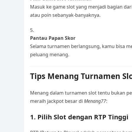
Masuk ke game slot yang menjadi bagian da
atau poin sebanyak-banyaknya.
Pantau Papan Skor
Selama turnamen berlangsung, kamu bisa mem
peluang menang.
Tips Menang Turnamen Sl
Menang dalam turnamen slot tentu bukan pe
meraih jackpot besar di
Menang77
:
1. Pilih Slot dengan RTP Tinggi