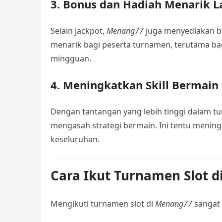
3. Bonus dan Hadiah Menarik L
Selain jackpot,
Menang77
juga menyediakan be
menarik bagi peserta turnamen, terutama b
mingguan.
4. Meningkatkan Skill Bermain
Dengan tantangan yang lebih tinggi dalam t
mengasah strategi bermain. Ini tentu meni
keseluruhan.
Cara Ikut Turnamen Slot 
Mengikuti turnamen slot di
Menang77
sangat 