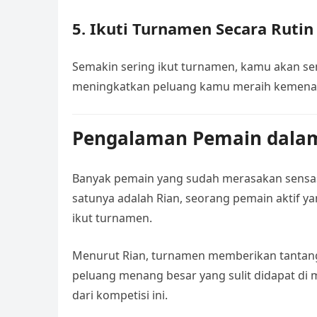
5. Ikuti Turnamen Secara Rutin
Semakin sering ikut turnamen, kamu akan sem
meningkatkan peluang kamu meraih kemena
Pengalaman Pemain dala
Banyak pemain yang sudah merasakan sensas
satunya adalah Rian, seorang pemain aktif y
ikut turnamen.
Menurut Rian, turnamen memberikan tantang
peluang menang besar yang sulit didapat di 
dari kompetisi ini.