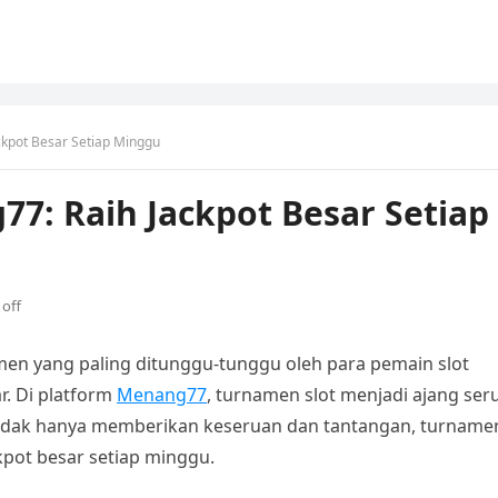
kpot Besar Setiap Minggu
7: Raih Jackpot Besar Setiap
off
men yang paling ditunggu-tunggu oleh para pemain slot
. Di platform
Menang77
, turnamen slot menjadi ajang ser
 Tidak hanya memberikan keseruan dan tantangan, turname
pot besar setiap minggu.