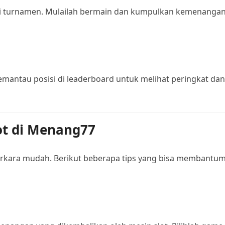
ri turnamen. Mulailah bermain dan kumpulkan kemenanga
antau posisi di leaderboard untuk melihat peringkat dan
ot di Menang77
rkara mudah. Berikut beberapa tips yang bisa membantu