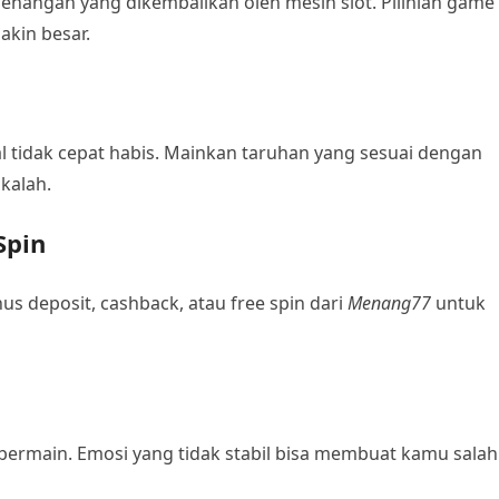
menangan yang dikembalikan oleh mesin slot. Pilihlah game
kin besar.
l tidak cepat habis. Mainkan taruhan yang sesuai dengan
kalah.
Spin
 deposit, cashback, atau free spin dari
Menang77
untuk
bermain. Emosi yang tidak stabil bisa membuat kamu salah