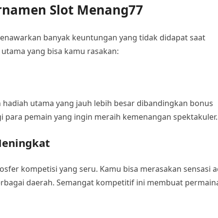
rnamen Slot Menang77
nawarkan banyak keuntungan yang tidak didapat saat
 utama yang bisa kamu rasakan:
 hadiah utama yang jauh lebih besar dibandingkan bonus
bagi para pemain yang ingin meraih kemenangan spektakuler.
Meningkat
fer kompetisi yang seru. Kamu bisa merasakan sensasi 
 berbagai daerah. Semangat kompetitif ini membuat permain