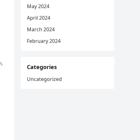
May 2024
April 2024
March 2024
February 2024
n.
Categories
Uncategorized