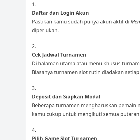
Daftar dan Login Akun
Pastikan kamu sudah punya akun aktif di
Men
diperlukan.
Cek Jadwal Turnamen
Di halaman utama atau menu khusus turname
Biasanya turnamen slot rutin diadakan seti
Deposit dan Siapkan Modal
Beberapa turnamen mengharuskan pemain me
kamu cukup untuk mengikuti semua putaran
Pilih Game Slot Turnamen