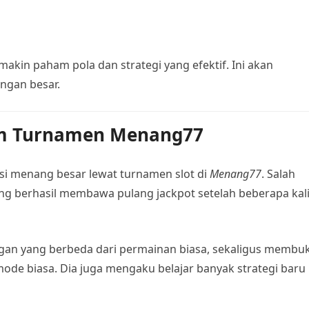
akin paham pola dan strategi yang efektif. Ini akan
ngan besar.
m Turnamen Menang77
i menang besar lewat turnamen slot di
Menang77
. Salah
ang berhasil membawa pulang jackpot setelah beberapa kal
an yang berbeda dari permainan biasa, sekaligus membu
mode biasa. Dia juga mengaku belajar banyak strategi baru